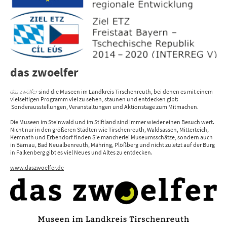
das zwoelfer
das zwölfer
sind die Museen im Landkreis Tirschenreuth, bei denen es mit einem
vielseitigen Programm viel zu sehen, staunen und entdecken gibt:
Sonderausstellungen, Veranstaltungen und Aktionstage zum Mitmachen.
Die Museen im Steinwald und im Stiftland sind immer wieder einen Besuch wert.
Nicht nur in den größeren Städten wie Tirschenreuth, Waldsassen, Mitterteich,
Kemnath und Erbendorf finden Sie mancherlei Museumsschätze, sondern auch
in Bärnau, Bad Neualbenreuth, Mähring, Plößberg und nicht zuletzt auf der Burg
in Falkenberg gibt es viel Neues und Altes zu entdecken.
www.daszwoelfer.de